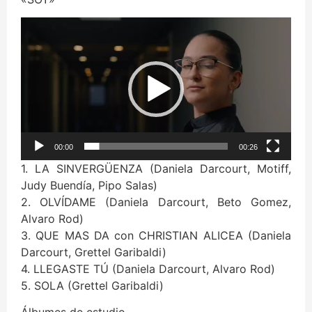
Reproductor
de
vídeo
00:00
00:26
1. LA SINVERGÜENZA (Daniela Darcourt, Motiff,
Judy Buendía, Pipo Salas)
2. OLVÍDAME (Daniela Darcourt, Beto Gomez,
Alvaro Rod)
3. QUE MAS DA con CHRISTIAN ALICEA (Daniela
Darcourt, Grettel Garibaldi)
4. LLEGASTE TÚ (Daniela Darcourt, Alvaro Rod)
5. SOLA (Grettel Garibaldi)