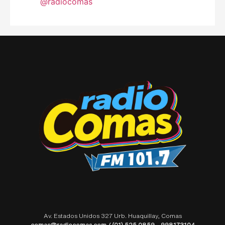
@radiocomas
Av. Estados Unidos 327 Urb. Huaquillay, Comas
comas@radiocomas.com / (01) 525 0859 – 998173104