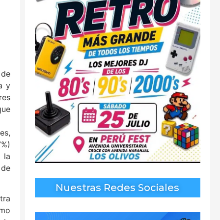
 de
a y
res
que
es,
7%)
 la
 de
Nuestras Redes Sociales
tra
ómo