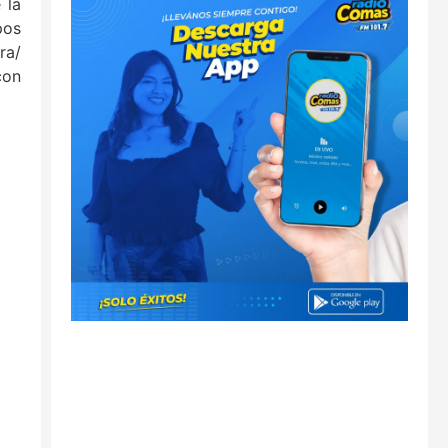
 la
pos
ra/
con