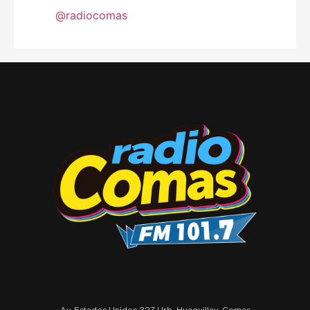
@radiocomas
Av. Estados Unidos 327 Urb. Huaquillay, Comas