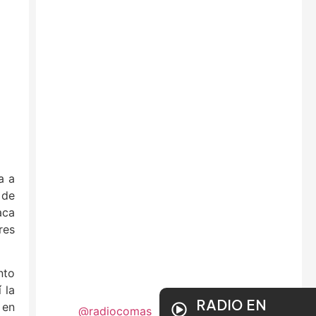
a a
 de
aca
res
nto
 la
RADIO EN
 en
@radiocomas