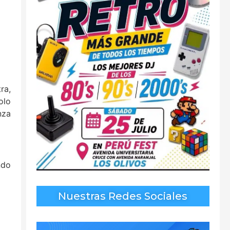
ra,
olo
nza
ndo
Nuestras Redes Sociales