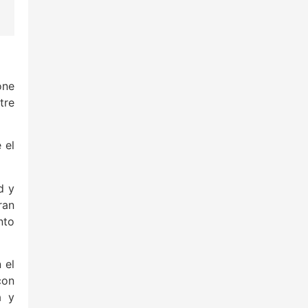
one
tre
 el
d y
ran
nto
 el
con
a y