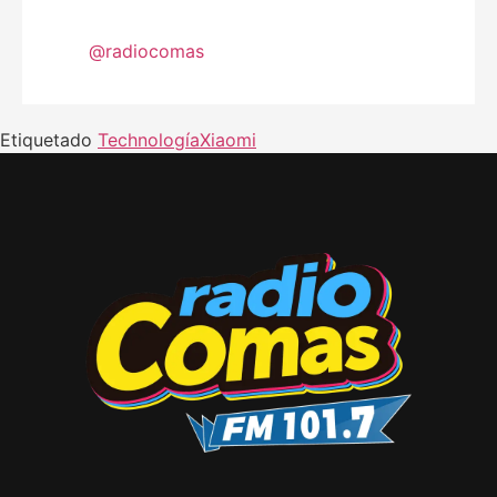
@radiocomas
Etiquetado
Technología
Xiaomi