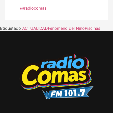
@radiocomas
Etiquetado
ACTUALIDAD
Fenómeno del Niño
Piscinas