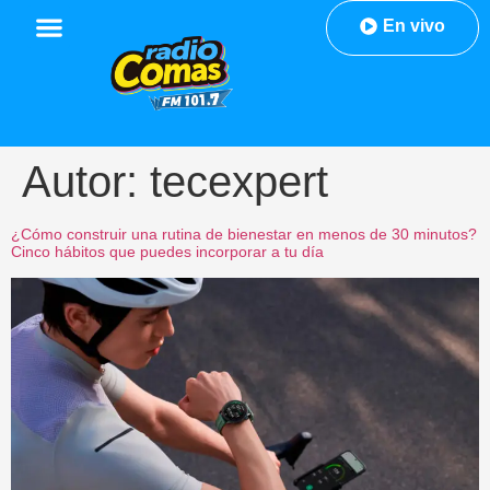
En vivo
Autor:
tecexpert
¿Cómo construir una rutina de bienestar en menos de 30 minutos?
Cinco hábitos que puedes incorporar a tu día