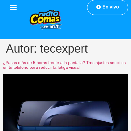
En vivo
Autor:
tecexpert
¿Pasas más de 5 horas frente a la pantalla? Tres ajustes sencillos
en tu teléfono para reducir la fatiga visual