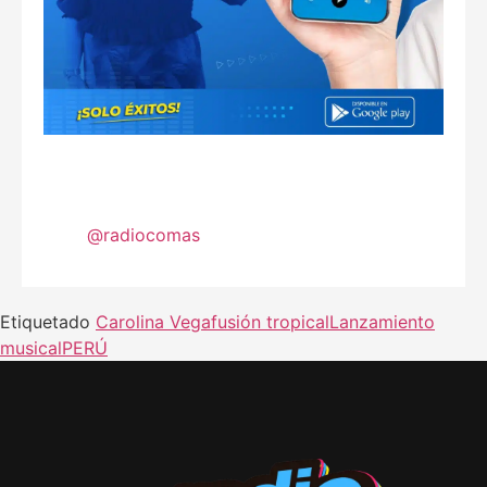
@radiocomas
Etiquetado
Carolina Vega
fusión tropical
Lanzamiento
musical
PERÚ