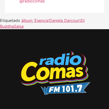
@radiocomas
Etiquetado
álbum ‘Esencia’
Daniela Darcourt
Dj
Buddha
Salsa