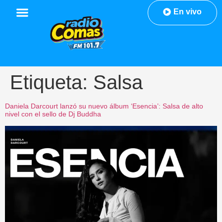
En vivo
Etiqueta:
Salsa
Daniela Darcourt lanzó su nuevo álbum ‘Esencia’: Salsa de alto
nivel con el sello de Dj Buddha