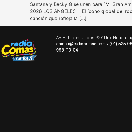
Santana y Becky G se unen para “Mi Gran Amor
2026 LOS ANGELES— El ícono global del rock,
canción que refleja la […]
Av. Estados Unidos 327 Urb. Huaquill
comas@radiocomas.com / (01) 525 08
998173104