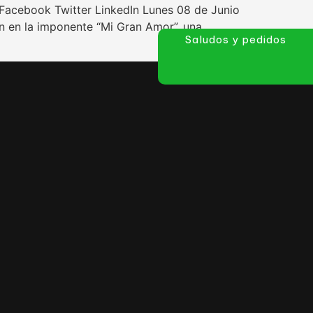
o Facebook Twitter LinkedIn Lunes 08 de Junio
n en la imponente “Mi Gran Amor”, una
Saludos y pedidos