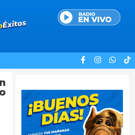
un
no