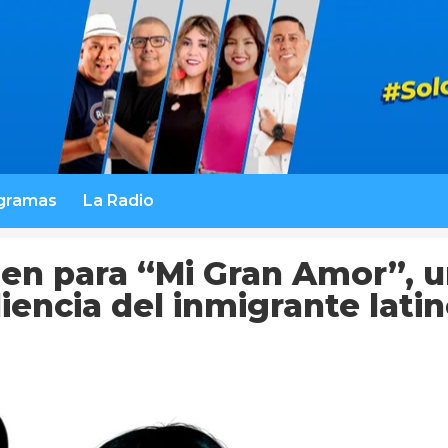
gramas
La Radio
en para “Mi Gran Amor”, 
liencia del inmigrante lati