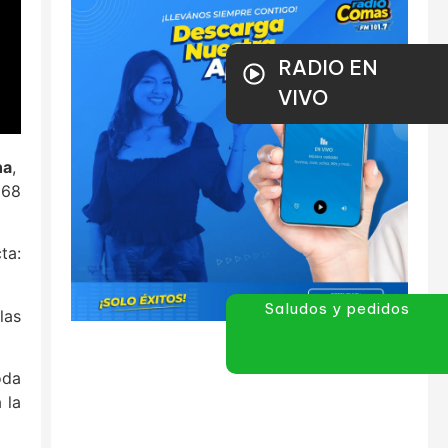
RADIO EN
VIVO
na
,
 68
ta:
Saludos y pedidos
las
oda
 la