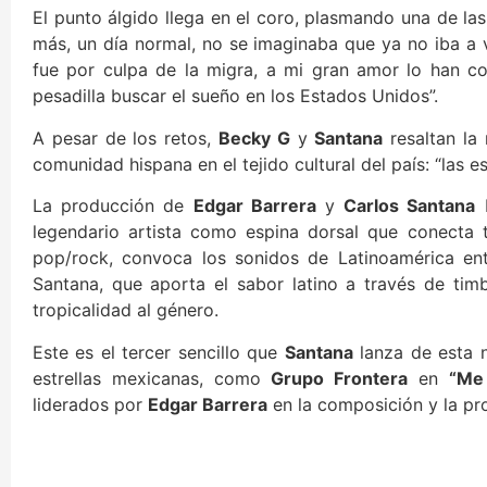
El punto álgido llega en el coro, plasmando una de la
más, un día normal, no se imaginaba que ya no iba a v
fue por culpa de la migra, a mi gran amor lo han c
pesadilla buscar el sueño en los Estados Unidos”.
A pesar de los retos,
Becky G
y
Santana
resaltan la 
comunidad hispana en el tejido cultural del país: “las e
La producción de
Edgar Barrera
y
Carlos Santana
b
legendario artista como espina dorsal que conecta 
pop/rock, convoca los sonidos de Latinoamérica en
Santana, que aporta el sabor latino a través de timb
tropicalidad al género.
Este es el tercer sencillo que
Santana
lanza de esta n
estrellas mexicanas, como
Grupo Frontera
en
“Me 
liderados por
Edgar Barrera
en la composición y la pr