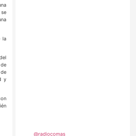
una
 se
una
 la
del
 de
 de
d y
con
ién
@radiocomas