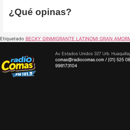
¿Qué opinas?
Etiquetado
BECKY G
INMIGRANTE LATINO
MI GRAN AMOR
Av. Estados Unidos 327 Urb. Huaquill
comas@radiocomas.com / (01) 525 08
998173104