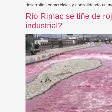
desarrollos comerciales y consolidando un m
Río Rímac se tiñe de ro
industrial?