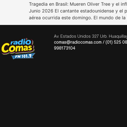
Tragedia en Brasil: Mueren Oliver Tree y el i
Junio 2026 El cantante estadounidense y el po
aérea ocurrida este domingo. El mundo de la
Av. Estados Unidos 327 Urb. Huaquill
comas@radiocomas.com / (01) 525 08
998173104