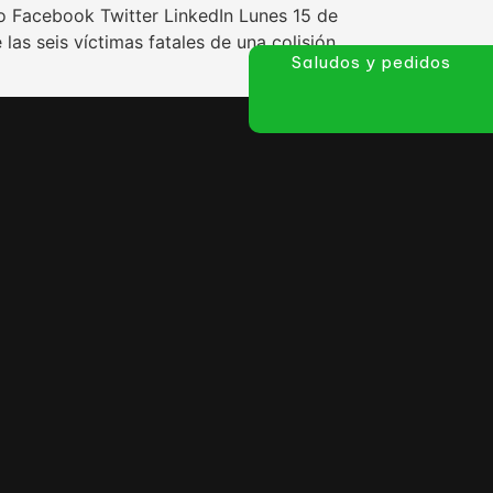
iro Facebook Twitter LinkedIn Lunes 15 de
as seis víctimas fatales de una colisión
Saludos y pedidos