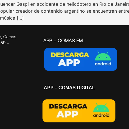
nfluencer Gaspi en accidente de helicóptero en Río de Jane
pular creador de contenido argentino se encuentran entre l
 música […]
ay, Comas
APP – COMAS FM
59 –
APP – COMAS DIGITAL