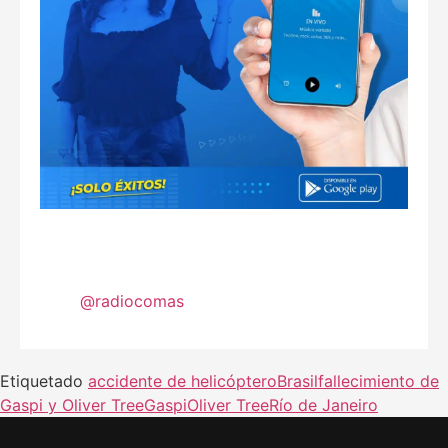
@radiocomas
Etiquetado
accidente de helicóptero
Brasil
fallecimiento de
Gaspi y Oliver Tree
Gaspi
Oliver Tree
Río de Janeiro