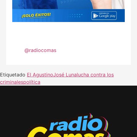
@radiocomas
Etiquetado
El Agustino
José Luna
lucha contra los
criminales
política