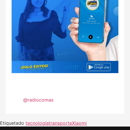
@radiocomas
Etiquetado
tecnología
transporte
Xiaomi