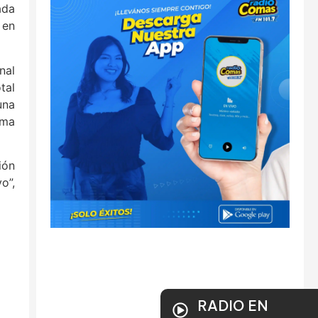
ada
 en
nal
tal
una
oma
ión
o”,
RADIO EN