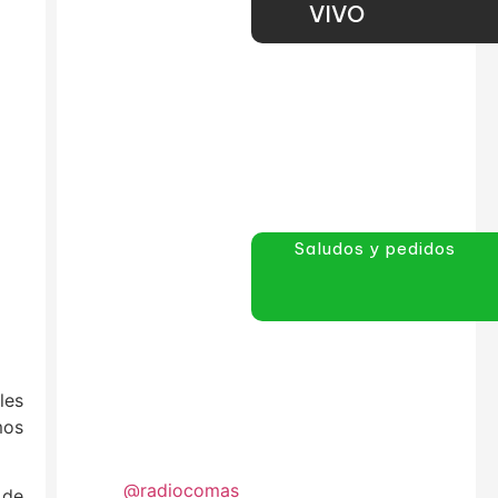
VIVO
Saludos y pedidos
les
mos
@radiocomas
 de