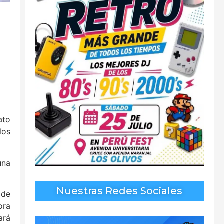
ato
los
una
Nuestras Redes Sociales
 de
ora
ará