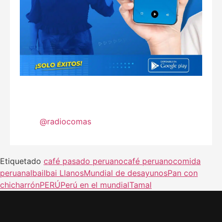
@radiocomas
Etiquetado
café pasado peruano
café peruano
comida
peruana
Ibai
Ibai Llanos
Mundial de desayunos
Pan con
chicharrón
PERÚ
Perú en el mundial
Tamal