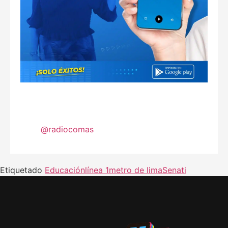
@radiocomas
Etiquetado
Educación
línea 1
metro de lima
Senati