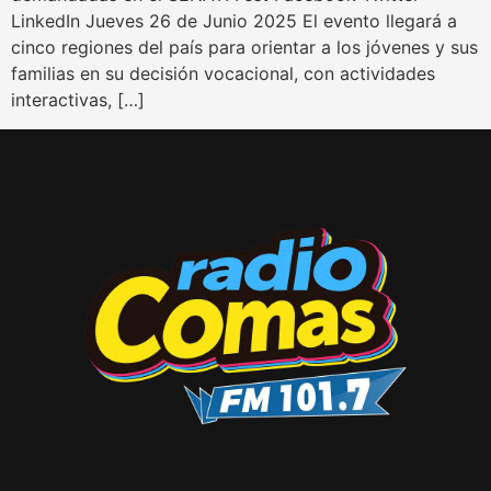
LinkedIn Jueves 26 de Junio 2025 El evento llegará a
cinco regiones del país para orientar a los jóvenes y sus
familias en su decisión vocacional, con actividades
interactivas, […]