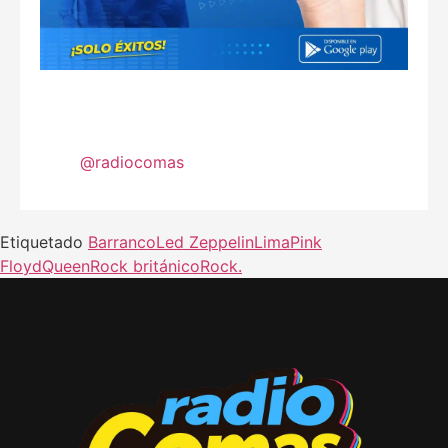
@radiocomas
Etiquetado
Barranco
Led Zeppelin
Lima
Pink
Floyd
Queen
Rock británico
Rock.