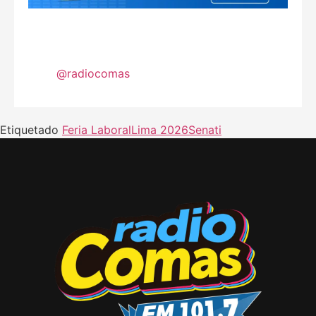
@radiocomas
Etiquetado
Feria Laboral
Lima 2026
Senati