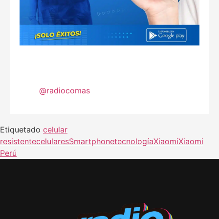
@radiocomas
Etiquetado
celular
resistente
celulares
Smartphone
tecnología
Xiaomi
Xiaomi
Perú