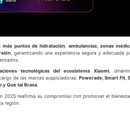
ra
más puntos de hidratación
,
ambulancias
,
zonas médic
rsión
, garantizando una experiencia segura y adecuada p
vanzados.
vaciones tecnológicas del ecosistema Xiaomi
, dinámi
 cargo de las marcas auspiciadoras:
Powerade, Smart Fit, 
o y Qué tal Brasa
.
Run 2025 reafirma su compromiso con promover el bienesta
a región.