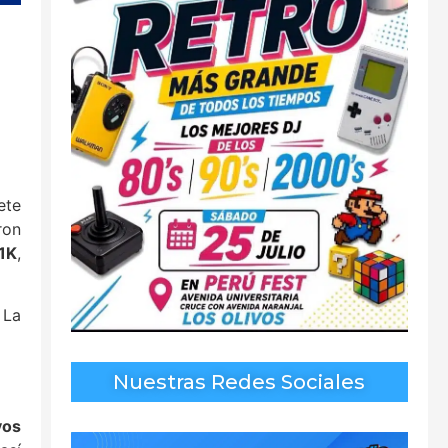
ete
ron
1K
,
 La
Nuestras Redes Sociales
vos