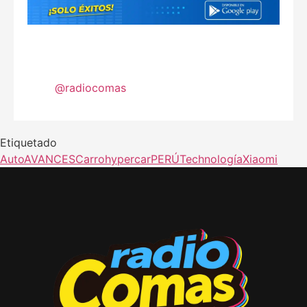
@radiocomas
Etiquetado
Auto
AVANCES
Carro
hypercar
PERÚ
Technología
Xiaomi