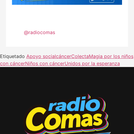
@radiocomas
Etiquetado
Apoyo social
cáncer
Colecta
Magia por los niños
con cáncer
Niños con cáncer
Unidos por la esperanza