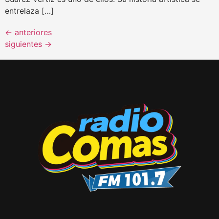
entrelaza […]
←
anteriores
siguientes
→